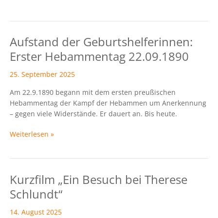
Aufstand der Geburtshelferinnen:
Aufstand
der
Erster Hebammentag 22.09.1890
Geburtshelferinnen:
Erster
25. September 2025
Hebammentag
Am 22.9.1890 begann mit dem ersten preußischen
22.09.1890
Hebammentag der Kampf der Hebammen um Anerkennung
– gegen viele Widerstände. Er dauert an. Bis heute.
Weiterlesen »
Kurzfilm „Ein Besuch bei Therese
Kurzfilm
„Ein
Schlundt“
Besuch
bei
14. August 2025