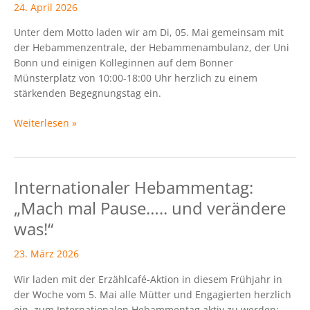
Bonn:
24. April 2026
„Hebammenarbeit
Unter dem Motto laden wir am Di, 05. Mai gemeinsam mit
ist
der Hebammenzentrale, der Hebammenambulanz, der Uni
beste
Bonn und einigen Kolleginnen auf dem Bonner
Prävention
Münsterplatz von 10:00-18:00 Uhr herzlich zu einem
von
stärkenden Begegnungstag ein.
Anfang
an“
Weiterlesen »
Internationaler Hebammentag:
Internationaler
Hebammentag:
„Mach mal Pause….. und verändere
„Mach
was!“
mal
Pause…..
23. März 2026
und
verändere
Wir laden mit der Erzählcafé-Aktion in diesem Frühjahr in
was!“
der Woche vom 5. Mai alle Mütter und Engagierten herzlich
ein, zum Internationalen Hebammentag aktiv zu werden: