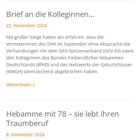
Brief an die Kolleginnen…
Brief
an
22. November 2024
die
Kolleginnen…
Mit großer Sorge haben wir erfahren, dass die
Vertreterinnen des DHV im September ohne Absprache die
Verhandlungen mit dem GKV-Spitzenverband (GKV-SV) sowie
den Kolleginnen des Bundes freiberuflicher Hebammen
Deutschlands (BfHD) und des Netzwerks der Geburtshäuser
(NWGH) überraschend abgebrochen haben.
Weiterlesen »
Hebamme mit 78 – sie lebt ihren
Hebamme
mit
Traumberuf
78
–
8. November 2024
sie