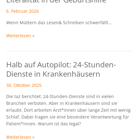
Hebammenfortbildung
zu
6. Februar 2026
Literalität
Wenn Müttern das Lesen& Schreiben schwerfällt…
in
der
Weiterlesen »
Geburtshilfe
Halb auf Autopilot: 24-Stunden-
Halb
auf
Dienste in Krankenhäusern
Autopilot:
24-
30. Oktober 2025
Stunden-
Die taz berichtet: 24-Stunden-Dienste sind in vielen
Dienste
Branchen verboten. Aber in Krankenhäusern sind sie
in
erlaubt. Dort arbeiten Ärz­t*in­nen über lange Zeit mit wenig
Krankenhäusern
Schlaf. Dabei tragen sie eine besondere Verantwortung für
Patient*innen. Warum ist das legal?
Weiterlesen »