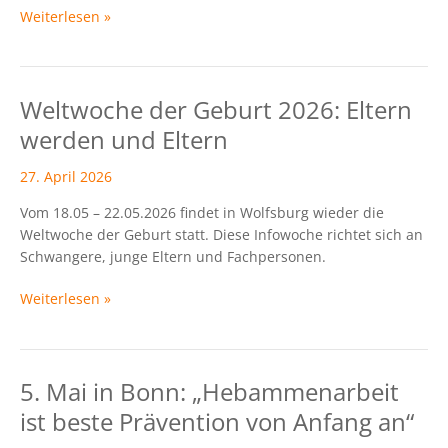
Weiterlesen »
Weltwoche der Geburt 2026: Eltern
Weltwoche
der
werden und Eltern
Geburt
2026:
27. April 2026
Eltern
Vom 18.05 – 22.05.2026 findet in Wolfsburg wieder die
werden
Weltwoche der Geburt statt. Diese Infowoche richtet sich an
und
Schwangere, junge Eltern und Fachpersonen.
Eltern
Weiterlesen »
5. Mai in Bonn: „Hebammenarbeit
5.
Mai
ist beste Prävention von Anfang an“
in