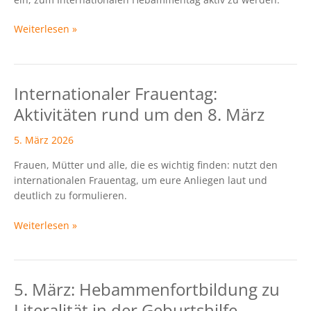
Weiterlesen »
Internationaler Frauentag:
Internationaler
Frauentag:
Aktivitäten rund um den 8. März
Aktivitäten
rund
5. März 2026
um
Frauen, Mütter und alle, die es wichtig finden: nutzt den
den
internationalen Frauentag, um eure Anliegen laut und
8.
deutlich zu formulieren.
März
Weiterlesen »
5. März: Hebammenfortbildung zu
5.
März:
Literalität in der Geburtshilfe