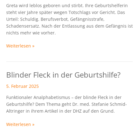
Greta wird leblos geboren und stirbt. Ihre Geburtshelferin
in
steht vier Jahre später wegen Totschlags vor Gericht. Das
Bonn
Urteil: Schuldig. Berufsverbot, Gefängnisstrafe,
Schadensersatz. Nach der Entlassung aus dem Gefängnis ist
nichts mehr wie vorher.
Weiterlesen »
Blinder Fleck in der Geburtshilfe?
Blinder
Fleck
5. Februar 2025
in
der
Funktionaler Analphabetismus – der blinde Fleck in der
Geburtshilfe?
Geburtshilfe? Dem Thema geht Dr. med. Stefanie Schmid-
Altringer in ihrem Artikel in der DHZ auf den Grund.
Weiterlesen »