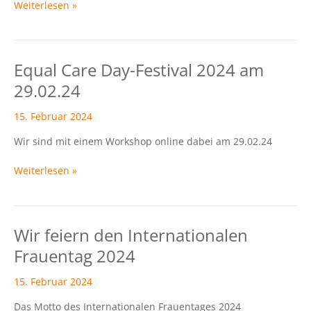
Weiterlesen »
gestartet
Equal Care Day-Festival 2024 am
Equal
Care
29.02.24
Day-
Festival
15. Februar 2024
2024
Wir sind mit einem Workshop online dabei am 29.02.24
am
29.02.24
Weiterlesen »
Wir feiern den Internationalen
Wir
feiern
Frauentag 2024
den
Internationalen
15. Februar 2024
Frauentag
Das Motto des Internationalen Frauentages 2024
2024