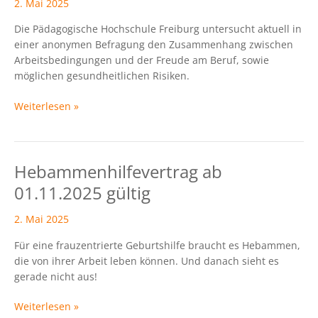
2. Mai 2025
Freiburg
Die Pädagogische Hochschule Freiburg untersucht aktuell in
zur
einer anonymen Befragung den Zusammenhang zwischen
Hebammentätigkeit
Arbeitsbedingungen und der Freude am Beruf, sowie
möglichen gesundheitlichen Risiken.
Weiterlesen »
Hebammenhilfevertrag ab
Hebammenhilfevertrag
ab
01.11.2025 gültig
01.11.2025
gültig
2. Mai 2025
Für eine frauzentrierte Geburtshilfe braucht es Hebammen,
die von ihrer Arbeit leben können. Und danach sieht es
gerade nicht aus!
Weiterlesen »