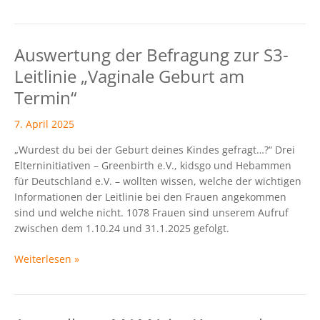
Auswertung der Befragung zur S3-
Auswertung
der
Leitlinie „Vaginale Geburt am
Befragung
Termin“
zur
S3-
7. April 2025
Leitlinie
„Vaginale
„Wurdest du bei der Geburt deines Kindes gefragt…?“ Drei
Geburt
Elterninitiativen – Greenbirth e.V., kidsgo und Hebammen
am
für Deutschland e.V. – wollten wissen, welche der wichtigen
Termin“
Informationen der Leitlinie bei den Frauen angekommen
sind und welche nicht. 1078 Frauen sind unserem Aufruf
zwischen dem 1.10.24 und 31.1.2025 gefolgt.
Weiterlesen »