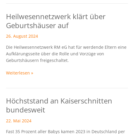
Heilwesennetzwerk klärt über
Heilwesennetzwerk
klärt
Geburtshäuser auf
über
Geburtshäuser
26. August 2024
auf
Die Heilwesennetzwerk RM eG hat für werdende Eltern eine
Aufklärungsseite über die Rolle und Vorzüge von
Geburtshäusern freigeschaltet.
Weiterlesen »
Höchststand an Kaiserschnitten
Höchststand
an
bundesweit
Kaiserschnitten
bundesweit
22. Mai 2024
Fast 35 Prozent aller Babys kamen 2023 in Deutschland per