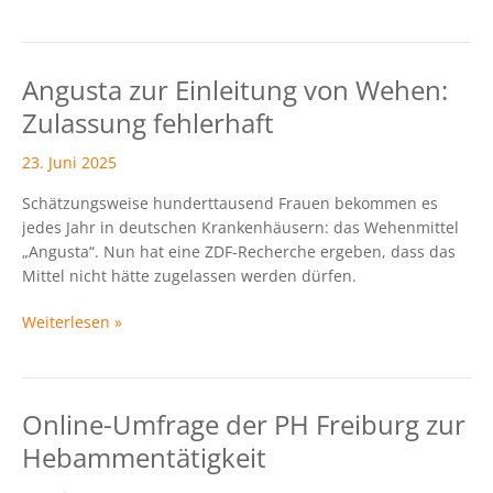
Angusta zur Einleitung von Wehen:
Angusta
zur
Zulassung fehlerhaft
Einleitung
von
23. Juni 2025
Wehen:
Schätzungsweise hunderttausend Frauen bekommen es
Zulassung
jedes Jahr in deutschen Krankenhäusern: das Wehenmittel
fehlerhaft
„Angusta“. Nun hat eine ZDF-Recherche ergeben, dass das
Mittel nicht hätte zugelassen werden dürfen.
Weiterlesen »
Online-Umfrage der PH Freiburg zur
Online-
Umfrage
Hebammentätigkeit
der
PH