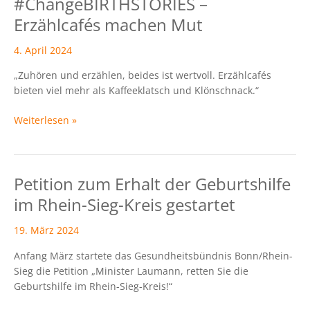
#ChangeBIRTHSTORIES –
#ChangeBIRTHSTORIES
–
Erzählcafés machen Mut
Erzählcafés
machen
4. April 2024
Mut
„Zuhören und erzählen, beides ist wertvoll. Erzählcafés
bieten viel mehr als Kaffeeklatsch und Klönschnack.“
Weiterlesen »
Petition zum Erhalt der Geburtshilfe
Petition
zum
im Rhein-Sieg-Kreis gestartet
Erhalt
der
19. März 2024
Geburtshilfe
Anfang März startete das Gesundheitsbündnis Bonn/Rhein-
im
Sieg die Petition „Minister Laumann, retten Sie die
Rhein-
Geburtshilfe im Rhein-Sieg-Kreis!“
Sieg-
Kreis