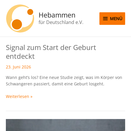
Zum
MENÜ
Inhalt
Hebammen
springen
MENÜ
für Deutschland e.V.
Beitrags-
Signal zum Start der Geburt
Signal
Seitennummerierung
zum
entdeckt
Start
der
23. Juni 2026
Geburt
Wann geht’s los? Eine neue Studie zeigt, was im Körper von
entdeckt
Schwangeren passiert, damit eine Geburt losgeht.
Weiterlesen »
75
Jahre