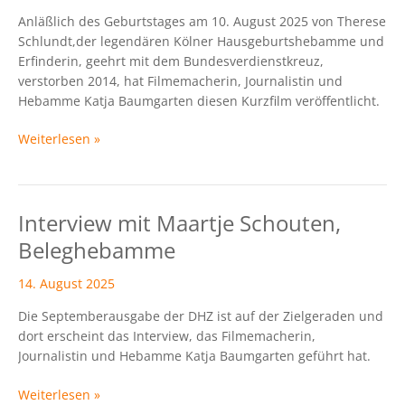
Therese
Anläßlich des Geburtstages am 10. August 2025 von Therese
Schlundt“
Schlundt,der legendären Kölner Hausgeburtshebamme und
Erfinderin, geehrt mit dem Bundesverdienstkreuz,
verstorben 2014, hat Filmemacherin, Journalistin und
Hebamme Katja Baumgarten diesen Kurzfilm veröffentlicht.
Weiterlesen »
Interview mit Maartje Schouten,
Interview
mit
Beleghebamme
Maartje
Schouten,
14. August 2025
Beleghebamme
Die Septemberausgabe der DHZ ist auf der Zielgeraden und
dort erscheint das Interview, das Filmemacherin,
Journalistin und Hebamme Katja Baumgarten geführt hat.
Weiterlesen »