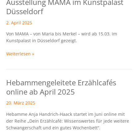
Ausstellung MAMA im Kunstpalast
Ausstellung
MAMA
Düsseldorf
im
Kunstpalast
2. April 2025
Düsseldorf
Von MAMA – von Maria bis Merkel – wird ab 15.03. im
Kunstpalast in Düsseldorf gezeigt.
Weiterlesen »
Hebammengeleitete Erzählcafés
Hebammengeleitete
Erzählcafés
online ab April 2025
online
ab
20. März 2025
April
Hebamme Anja Handrich-Haack startet im Juni online mit
2025
der Reihe „Dein Erzählcafé: Wissenswertes für jede weitere
Schwangerschaft und ein gutes Wochenbett“.