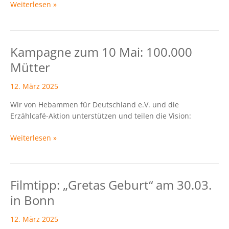
Weiterlesen »
Kampagne zum 10 Mai: 100.000
Kampagne
zum
Mütter
10
Mai:
12. März 2025
100.000
Wir von Hebammen für Deutschland e.V. und die
Mütter
Erzählcafé-Aktion unterstützen und teilen die Vision:
Weiterlesen »
Filmtipp: „Gretas Geburt“ am 30.03.
Filmtipp:
„Gretas
in Bonn
Geburt“
am
12. März 2025
30.03.