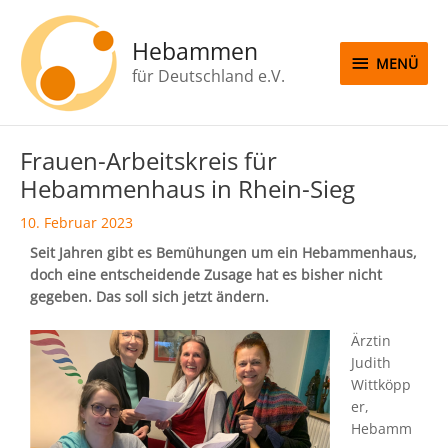
Zum
MENÜ
Inhalt
Hebammen
springen
MENÜ
für Deutschland e.V.
Beitragsnavigation
Frauen-Arbeitskreis für
Hebammenhaus in Rhein-Sieg
10. Februar 2023
Seit Jahren gibt es Bemühungen um ein Hebammenhaus,
doch eine entscheidende Zusage hat es bisher nicht
gegeben. Das soll sich jetzt ändern.
Ärztin
Judith
Wittköpp
er,
Hebamm