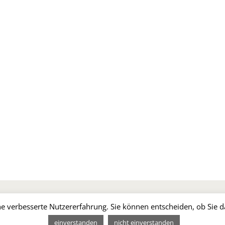
HUTZ
SPENDEN SIE!
e verbesserte Nutzererfahrung. Sie können entscheiden, ob Sie d
einverstanden
nicht einverstanden
2026 Hebammen für Deutschland e.V. |
Impressum
|
Datenschut