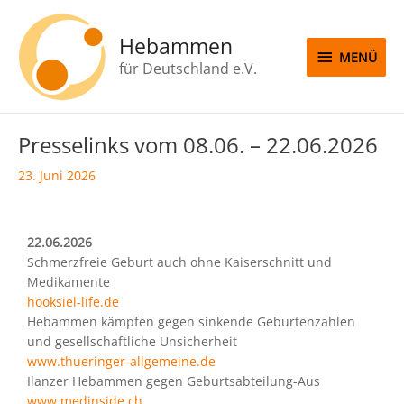
Zum
MENÜ
Inhalt
Hebammen
springen
MENÜ
für Deutschland e.V.
Beitragsnavigation
Presselinks vom 08.06. – 22.06.2026
23. Juni 2026
22.06.2026
Schmerzfreie Geburt auch ohne Kaiserschnitt und
Medikamente
hooksiel-life.de
Hebammen kämpfen gegen sinkende Geburtenzahlen
und gesellschaftliche Unsicherheit
www.thueringer-allgemeine.de
Ilanzer Hebammen gegen Geburtsabteilung-Aus
www.medinside.ch