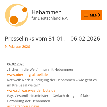
Zum
MENÜ
Inhalt
Hebammen
springen
MENÜ
für Deutschland e.V.
Beitragsnavigation
Presselinks vom 31.01. – 06.02.2026
9. Februar 2026
06.02.2026
„Sicher in die Welt“ – nur mit Hebammen
www.oberberg-aktuell.de
Rottweil: Nach Kündigung der Hebammen – wie geht es
im Kreißsaal weiter?
www.schwarzwaelder-bote.de
Bay. Gesundheitsministerin Gerlach dringt auf faire
Bezahlung der Hebammen
aschaffenburg.news