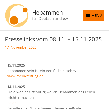
Zum
MENÜ
Inhalt
Hebammen
springen
MENÜ
für Deutschland e.V.
Beitragsnavigation
Presselinks vom 08.11. – 15.11.2025
17. November 2025
15.11.2025
Hebammen sein ist ein Beruf, ,kein Hobby‘
www.rhein-zeitung.de
14.11.2025
Freie Wähler Offenburg wollen Hebammen das Leben
leichter machen
bo.de
Debatte über Schließungen kleiner Kreißsäle