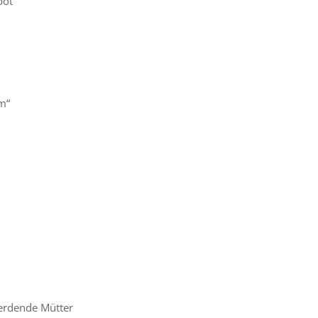
bot
m“
rdende Mütter