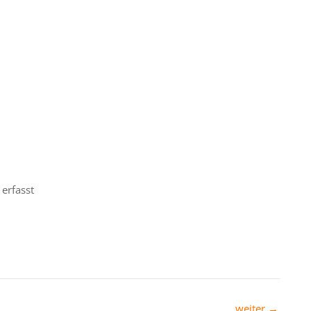
n
erfasst
weiter
→