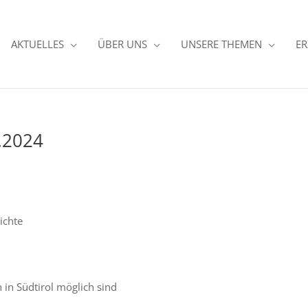
AKTUELLES
ÜBER UNS
UNSERE THEMEN
ER
9.2024
ichte
in Südtirol möglich sind