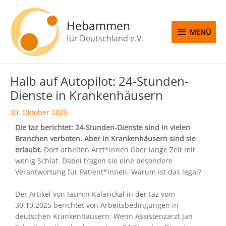
Zum
MENÜ
Inhalt
Hebammen
springen
MENÜ
für Deutschland e.V.
Beitragsnavigation
Halb auf Autopilot: 24-Stunden-
Dienste in Krankenhäusern
30. Oktober 2025
Die taz berichtet: 24-Stunden-Dienste sind in vielen
Branchen verboten. Aber in Krankenhäusern sind sie
erlaubt.
Dort arbeiten Ärz­t*in­nen über lange Zeit mit
wenig Schlaf. Dabei tragen sie eine besondere
Verantwortung für Patient*innen. Warum ist das legal?
Der Artikel von Jasmin Kalarickal in der taz vom
30.10.2025 berichtet von Arbeitsbedingungen in
deutschen Krankenhäusern: Wenn Assistenzarzt Jan