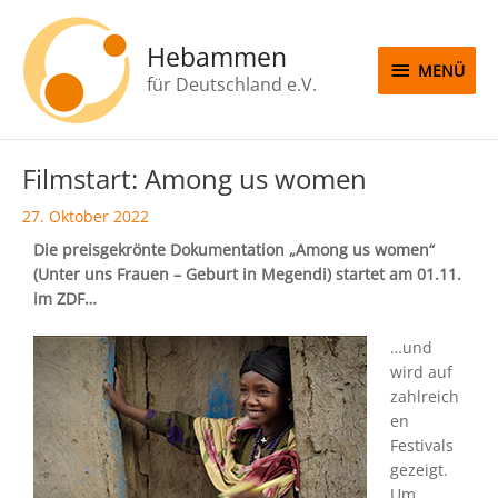
Zum
MENÜ
Inhalt
Hebammen
springen
MENÜ
für Deutschland e.V.
Beitragsnavigation
Filmstart: Among us women
27. Oktober 2022
Die preisgekrönte Dokumentation „Among us women“
(Unter uns Frauen – Geburt in Megendi) startet am 01.11.
im ZDF…
…und
wird auf
zahlreich
en
Festivals
gezeigt.
Um